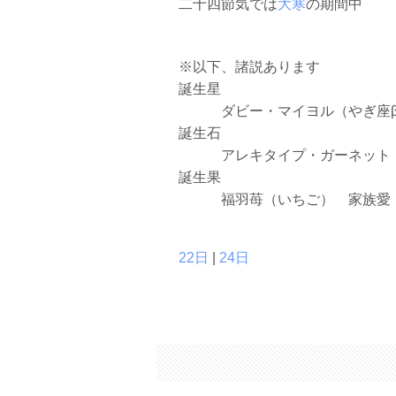
二十四節気では
大寒
の期間中
※以下、諸説あります
誕生星
ダビー・マイヨル（やぎ座β
誕生石
アレキタイプ・ガーネット 
誕生果
福羽苺（いちご） 家族愛・
22日
|
24日