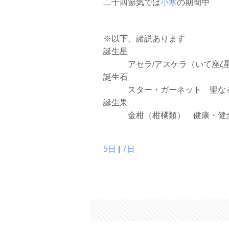
二十四節気では
小寒
の期間中
※以下、諸説あります
誕生星
アセラ/アスケラ（いて座ζ星
誕生石
スター・ガーネット 聖な
誕生果
金柑（柑橘類） 健康・健
5日
|
7日